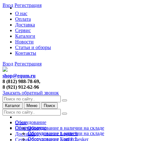
Вход
Регистрация
О нас
Оплата
Доставка
Сервис
Каталоги
Новости
Статьи и обзоры
Контакты
Вход
Регистрация
shop@equm.ru
8 (812) 988-78-69,
8 (921) 912-62-96
Заказать обратный звонок
Каталог
Меню
Поиск
Оборудование
О нас
Оборудование
Оборудование в наличии на складе
Оплата
Оборудование в наличии на складе
Оборудование Logitech
Доставка
Оборудование Logitech
Оборудование Kurt J. Lesker
Сервис