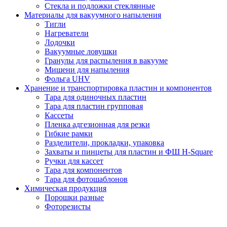
Стекла и подложки стеклянные
Материалы для вакуумного напыления
Тигли
Нагреватели
Лодочки
Вакуумные ловушки
Гранулы для распыления в вакууме
Мишени для напыления
Фольга UHV
Хранение и транспортировка пластин и компонентов
Тара для одиночных пластин
Тара для пластин групповая
Кассеты
Пленка адгезионная для резки
Гибкие рамки
Разделители, прокладки, упаковка
Захваты и пинцеты для пластин и ФШ H-Square
Ручки для кассет
Тара для компонентов
Тара для фотошаблонов
Химическая продукция
Порошки разные
Фоторезисты