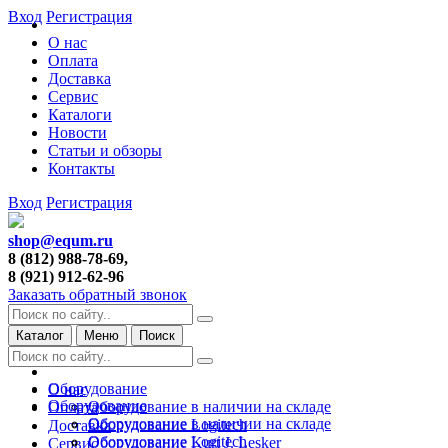
Вход
Регистрация
О нас
Оплата
Доставка
Сервис
Каталоги
Новости
Статьи и обзоры
Контакты
Вход
Регистрация
shop@equm.ru
8 (812) 988-78-69,
8 (921) 912-62-96
Заказать обратный звонок
Каталог
Меню
Поиск
Оборудование
О нас
Оборудование
Оборудование в наличии на складе
Оплата
Оборудование в наличии на складе
Оборудование Logitech
Доставка
Оборудование Logitech
Оборудование Kurt J. Lesker
Сервис