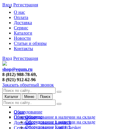
Вход
Регистрация
О нас
Оплата
Доставка
Сервис
Каталоги
Новости
Статьи и обзоры
Контакты
Вход
Регистрация
shop@equm.ru
8 (812) 988-78-69,
8 (921) 912-62-96
Заказать обратный звонок
Каталог
Меню
Поиск
Оборудование
О нас
Оборудование
Оборудование в наличии на складе
Оплата
Оборудование в наличии на складе
Оборудование Logitech
Доставка
Оборудование Logitech
Оборудование Kurt J. Lesker
Сервис