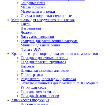
Зондовые иглы
Масла и смазки
Материалы для резки
Стекла и подложки стеклянные
Материалы для вакуумного напыления
Тигли
Нагреватели
Лодочки
Вакуумные ловушки
Гранулы для распыления в вакууме
Мишени для напыления
Фольга UHV
Хранение и транспортировка пластин и компонентов
Тара для одиночных пластин
Тара для пластин групповая
Кассеты
Пленка адгезионная для резки
Гибкие рамки
Разделители, прокладки, упаковка
Захваты и пинцеты для пластин и ФШ H-Square
Ручки для кассет
Тара для компонентов
Тара для фотошаблонов
Химическая продукция
Порошки разные