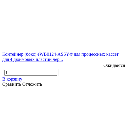
Контейнер (бокс) eWB0124-ASSY-# для процессных кассет
для 4 дюймовых пластин чер...
Ожидается
В корзину
Сравнить
Отложить