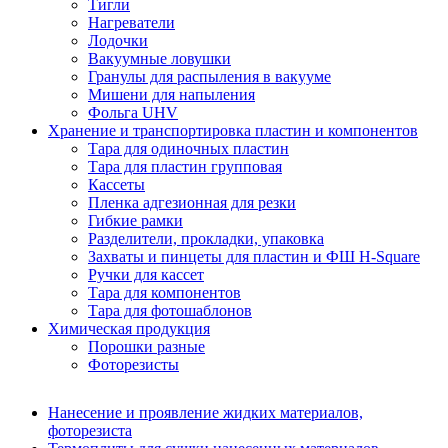
Тигли
Нагреватели
Лодочки
Вакуумные ловушки
Гранулы для распыления в вакууме
Мишени для напыления
Фольга UHV
Хранение и транспортировка пластин и компонентов
Тара для одиночных пластин
Тара для пластин групповая
Кассеты
Пленка адгезионная для резки
Гибкие рамки
Разделители, прокладки, упаковка
Захваты и пинцеты для пластин и ФШ H-Square
Ручки для кассет
Тара для компонентов
Тара для фотошаблонов
Химическая продукция
Порошки разные
Фоторезисты
Нанесение и проявление жидких материалов,
фоторезиста