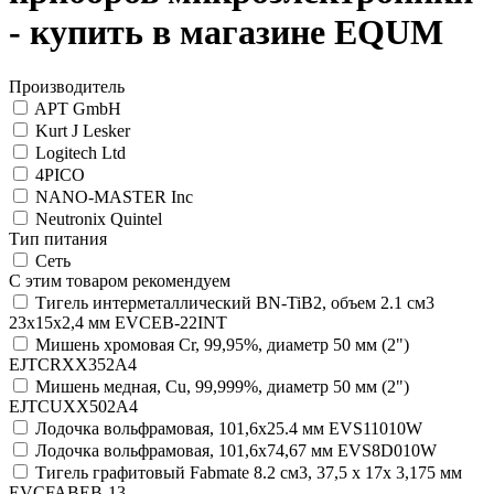
- купить в магазине EQUM
Производитель
APT GmbH
Kurt J Lesker
Logitech Ltd
4PICO
NANO-MASTER Inc
Neutronix Quintel
Тип питания
Сеть
С этим товаром рекомендуем
Тигель интерметаллический BN-TiB2, объем 2.1 см3
23х15х2,4 мм EVCEB-22INT
Мишень хромовая Cr, 99,95%, диаметр 50 мм (2")
EJTCRXX352A4
Мишень медная, Cu, 99,999%, диаметр 50 мм (2")
EJTCUXX502A4
Лодочка вольфрамовая, 101,6х25.4 мм EVS11010W
Лодочка вольфрамовая, 101,6х74,67 мм EVS8D010W
Тигель графитовый Fabmate 8.2 см3, 37,5 х 17х 3,175 мм
EVCFABEB-13