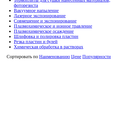
Термоплиты для сушки нанесенных материалов,
фоторезиста
Вакуумное напыление
Лазерное экспонирование
Совмещение и экспонирование
Плазмохимическое и ионное травление
Плазмохимическое осаждение
Шлифовка и полировка пластин
Резка пластин и булей
Химическая обработка в растворах
Сортировать по
Наименованию
Цене
Популярности