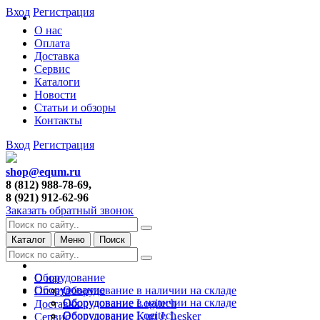
Вход
Регистрация
О нас
Оплата
Доставка
Сервис
Каталоги
Новости
Статьи и обзоры
Контакты
Вход
Регистрация
shop@equm.ru
8 (812) 988-78-69,
8 (921) 912-62-96
Заказать обратный звонок
Каталог
Меню
Поиск
Оборудование
О нас
Оборудование
Оборудование в наличии на складе
Оплата
Оборудование в наличии на складе
Оборудование Logitech
Доставка
Оборудование Logitech
Оборудование Kurt J. Lesker
Сервис